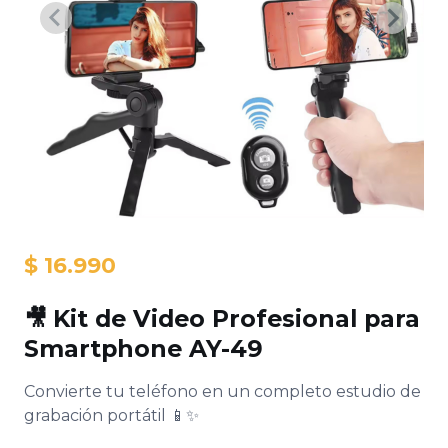
$ 16.990
🎥
Kit de Video Profesional para
Smartphone AY-49
PRENDIZAJE, BEBES
BIENESTAR-MUJER
Y NIÑOS
Convierte tu teléfono en un completo estudio de
grabación portátil 📱✨