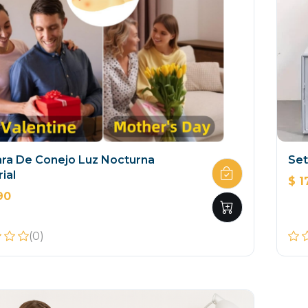
ra De Conejo Luz Nocturna
Set
ial
$ 1
90
(0)