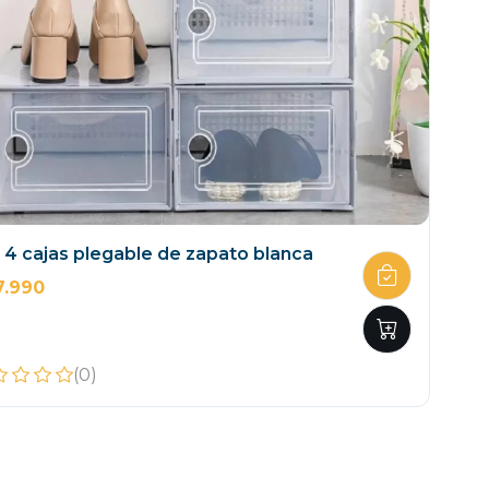
 4 cajas plegable de zapato blanca
7.990
(0)