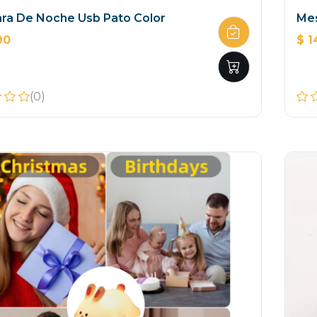
ra De Noche Usb Pato Color
Mes
90
$ 1
(0)